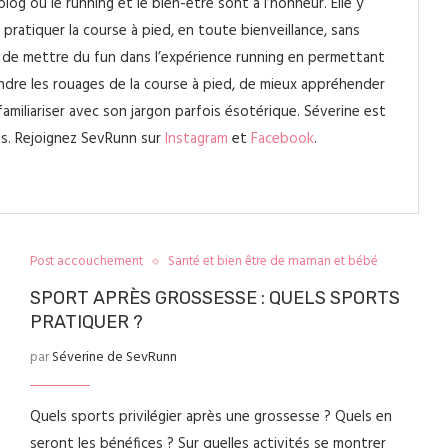
log où le running et le bien-être sont à l’honneur. Elle y
pratiquer la course à pied, en toute bienveillance, sans
st de mettre du fun dans l’expérience running en permettant
ndre les rouages de la course à pied, de mieux appréhender
amiliariser avec son jargon parfois ésotérique. Séverine est
s. Rejoignez SevRunn sur
Instagram
et
Facebook
.
Post accouchement
Santé et bien être de maman et bébé
SPORT APRÈS GROSSESSE : QUELS SPORTS
PRATIQUER ?
par
Séverine de SevRunn
Quels sports privilégier après une grossesse ? Quels en
seront les bénéfices ? Sur quelles activités se montrer