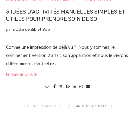
EN ATTENDANT BÉBÉ
Loisirs et activités enceinte
Tendances bébé
3 IDÉES D’ACTIVITÉS MANUELLES SIMPLES ET
UTILES POUR PRENDRE SOIN DE SOI
par
Elodie de Bib et Bob
Comme une impression de déjà vu ? Nous y sommes, le
confinement version 2 a fait son apparition et nous le vivrons
différemment. Peut-être …
En savoir plus
DERNIERS ARTICLES
ANCIENS ARTICLES